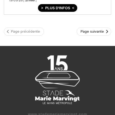
17H00
19/09/26
PLUS D'INFOS
Page précédente
Page suivante
www.stademariemarvingt.com