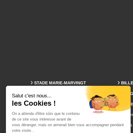
STADE MARIE-MARVINGT
BILL
PROG
Plan Des Tribunes
ENTR
Accès & Parkings
Visites
Événeme
Infos Pratiques
Espaces