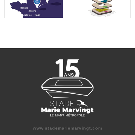
www.stademariemarvingt.com