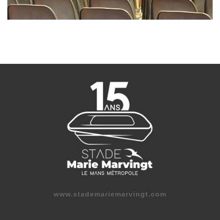
www.stademariemarvingt.com