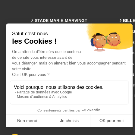
STADE MARIE-MARVINGT
BILL
PROG
Plan Des Tribunes
ENTR
Accès & Parkings
Visites
Événeme
Infos Pratiques
Espaces
Facebook
Services
Twitter-X
Hospitali
Contact 