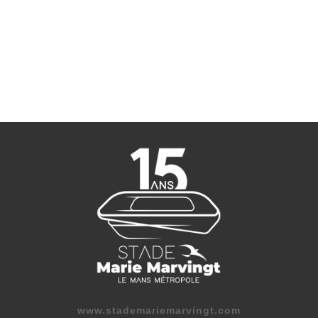
www.stademariemarvingt.com