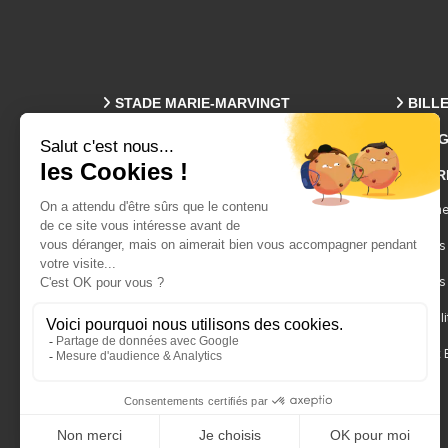
STADE MARIE-MARVINGT
BILL
PROG
Plan Des Tribunes
ENTR
Accès & Parkings
Visites
Événeme
Infos Pratiques
Espaces
Facebook
Services
Twitter-X
Hospitali
Contact 