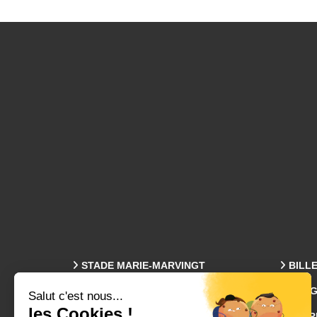
STADE MARIE-MARVINGT
BILL
PROG
Plan Des Tribunes
ENTR
Accès & Parkings