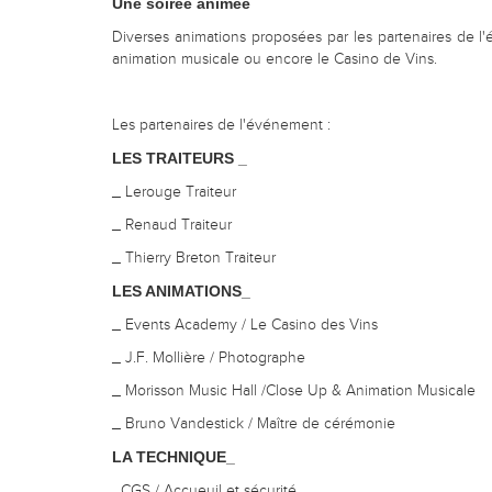
Une soirée animée
Diverses animations proposées par les partenaires de 
animation musicale ou encore le Casino de Vins.
Les partenaires de l'événement :
LES TRAITEURS _
_ Lerouge Traiteur
_ Renaud Traiteur
_ Thierry Breton Traiteur
LES ANIMATIONS_
_ Events Academy / Le Casino des Vins
_ J.F. Mollière / Photographe
_ Morisson Music Hall /Close Up & Animation Musicale
_ Bruno Vandestick / Maître de cérémonie
LA TECHNIQUE_
_CGS / Accueuil et sécurité