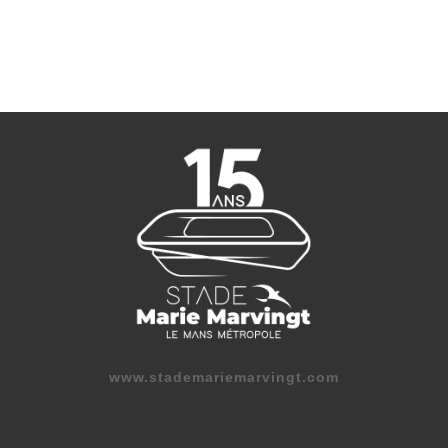
www.stademariemarvingt.com