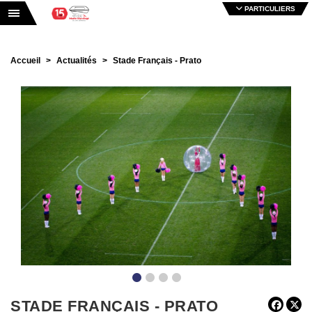
PARTICULIERS
Toggle navigation
Accueil
Actualités
Stade Français - Prato
•
•
•
•
STADE FRANÇAIS - PRATO