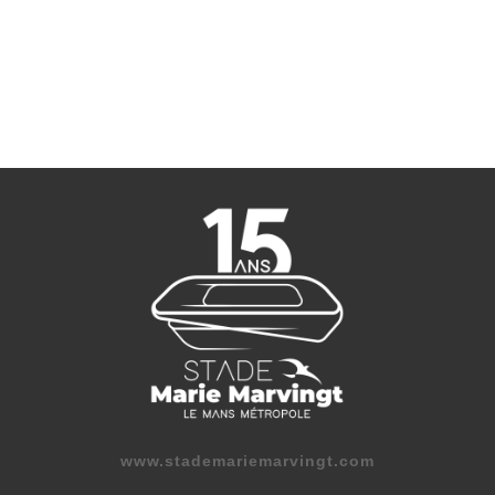
www.stademariemarvingt.com