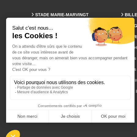
STADE MARIE-MARVINGT
BILL
PROG
Plan Des Tribunes
ENTR
Accès & Parkings
Visites
Événeme
Infos Pratiques
Espaces
Facebook
Services
Twitter-X
Hospitali
Contact 