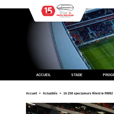
ACCUEIL
STADE
PROG
Accueil
Actualités
16 258 spectateurs fêtent le RM92