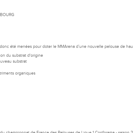
RSBOURG
t donc été menées pour doter le MMArena d’une nouvelle pelouse de haut
on du substrat d'origine
ouveau substrat
triments organiques
e du championnat de France des Pelouses de Ligue 1 Conforama - saison 2