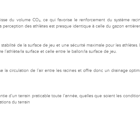
isse du volume CO₂, ce qui favorise le renforcement du système raci
 la perception des athlètes est presque identique à celle du gazon entière
abilité de la surface de jeu et une sécurité maximale pour les athlètes. La 
e l’athlète/la surface et celle entre le ballon/la surface de jeu.
e la circulation de l’air entre les racines et offre donc un drainage op
ntie d’un terrain praticable toute l’année, quelles que soient les conditions
ations du terrain