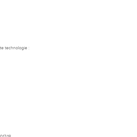
e technologie :
017/18