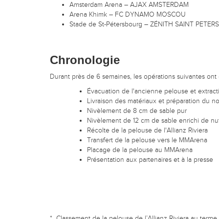
Amsterdam Arena – AJAX AMSTERDAM
Arena Khimk – FC DYNAMO MOSCOU
Stade de St-Pétersbourg – ZÉNITH SAINT PETE
Chronologie
Durant près de 6 semaines, les opérations suivantes on
Évacuation de l'ancienne pelouse et extracti
Livraison des matériaux et préparation du n
Nivèlement de 8 cm de sable pur
Nivèlement de 12 cm de sable enrichi de nu
Récolte de la pelouse de l'Allianz Riviera
Transfert de la pelouse vers le MMArena
Placage de la pelouse au MMArena
Présentation aux partenaires et à la presse
* Classement de la pelouse de l’Allianz Riviera au term