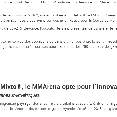
rance (Saint Denis), du Matmut Atlantique (Bordeaux) et du Stade Olympi
e technologie Mixto®, a été installée en juillet 2017 à l’Allianz Rivie
réparation des Bleus avant leur départ en Russie pour la Coupe du Monde d
concert de Jay-Z & Beyoncé, l’opportunité s’est présentée de transférer l
rtise au service des opérations de transfert menées entre le 26 juin (récol
rigorifiques ont été mobilisés pour transporter les 768 rouleaux de gaz
 Mixto®, le MMArena opte pour l’innova
IBRES SYNTHÉTIQUES
gement paysager des sites naturels, urbains et sportifs, était en charge
teurs, Id Verde a développé le gazon hybride Mixto® en 2015, un gazon in