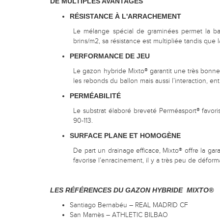
DE MULTIPLES AVANTAGES
RÉSISTANCE À L'ARRACHEMENT
Le mélange spécial de graminées permet la ba
brins/m2, sa résistance est multipliée tandis que
PERFORMANCE DE JEU
Le gazon hybride Mixto® garantit une très bonne st
les rebonds du ballon mais aussi l’interaction, entr
PERMÉABILITÉ
Le substrat élaboré breveté Perméasport® favoris
90-113.
SURFACE PLANE ET HOMOGÈNE
De part un drainage efficace, Mixto® offre la gara
favorise l’enracinement, il y a très peu de déform
LES RÉFÉRENCES DU GAZON HYBRIDE MIXTO®
Santiago Bernabéu – REAL MADRID CF
San Mamès – ATHLETIC BILBAO